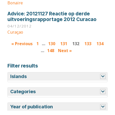
Bonaire
Advice:
20121127 Reactie op derde
uitvoeringsrapportage 2012 Curacao
04/12/2012
Curaçao
Results
« Previous
1
…
130
131
132
133
134
navigation
…
148
Next »
Filter results
Islands
Aruba
Bonaire
Curaçao
Saba
Sint Eustatius
Sint Maarten
Categories
Advices
Budget documents
Press Releases
Reports
Legislation
Year of publication