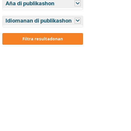
Aña di publikashon
Idiomanan di publikashon
Ingles
Hulandes
Papiamento (Aruba)
Papiamentu (Boneiru/Kòrsou)