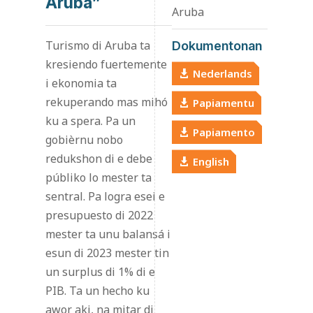
Aruba”
Aruba
Turismo di Aruba ta
Dokumentonan
kresiendo fuertemente
Nederlands
i ekonomia ta
rekuperando mas mihó
Papiamentu
ku a spera. Pa un
Papiamento
gobièrnu nobo
redukshon di e debe
English
públiko lo mester ta
sentral. Pa logra esei e
presupuesto di 2022
mester ta unu balansá i
esun di 2023 mester tin
un surplus di 1% di e
PIB. Ta un hecho ku
awor aki, na mitar di