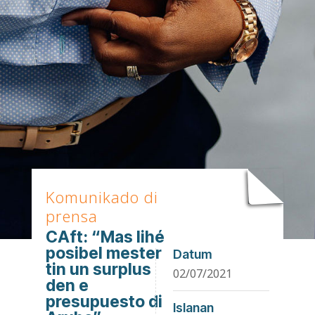
Komunikado di
prensa
CAft: “Mas lihé
posibel mester
Datum
tin un surplus
02/07/2021
den e
presupuesto di
Islanan