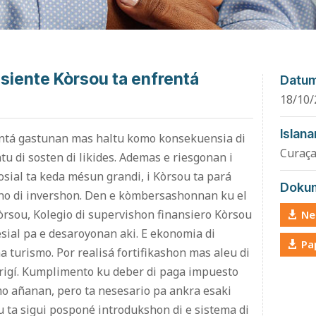
esiente Kòrsou ta enfrentá
Datu
18/10/
Islana
entá gastunan mas haltu komo konsekuensia di
Curaç
u di sosten di likides. Ademas e riesgonan i
osial ta keda mésun grandi, i Kòrsou ta pará
Doku
eno di invershon. Den e kòmbersashonnan ku el
òrsou, Kolegio di supervishon finansiero Kòrsou
Ne
esial pa e desaroyonan aki. E ekonomia di
Pa
a turismo. Por realisá fortifikashon mas aleu di
rigí. Kumplimento ku deber di paga impuesto
mo añanan, pero ta nesesario pa ankra esaki
u ta sigui posponé introdukshon di e sistema di