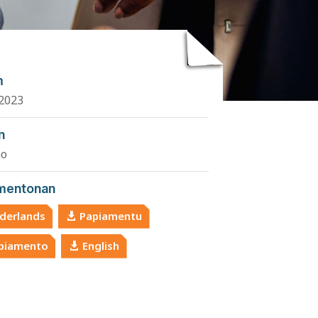
m
2023
n
ao
mentonan
derlands
Papiamentu
piamento
English