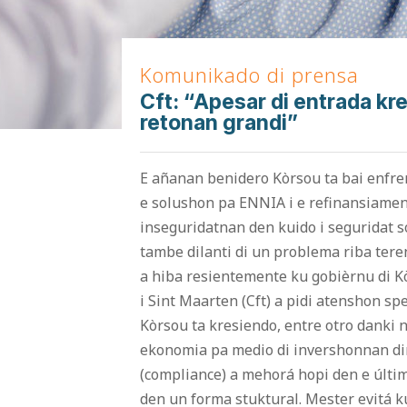
Komunikado di prensa
Cft: “Apesar di entrada kr
retonan grandi”
E añanan benidero Kòrsou ta bai enfr
e solushon pa ENNIA i e refinansiament
inseguridatnan den kuido i seguridat s
tambe dilanti di un problema riba ter
a hiba resientemente ku gobièrnu di K
i Sint Maarten (Cft) a pidi atenshon sp
Kòrsou ta kresiendo, entre otro danki n
ekonomia pa medio di invershonnan di
(compliance) a mehorá hopi den e últi
den un forma stuktural. Mester evitá k