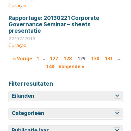
Curaçao
Rapportage:
20130221 Corporate
Governance Seminar – sheets
presentatie
22/02/2013
Curaçao
Results
« Vorige
1
…
127
128
129
130
131
…
navigation
148
Volgende »
Filter resultaten
Eilanden
Aruba
Bonaire
Curaçao
Saba
Sint Eustatius
Sint Maarten
Categorieën
Adviezen
Begrotingsstukken
Persberichten
Rapportages
Wetgeving
Publicatie jaar