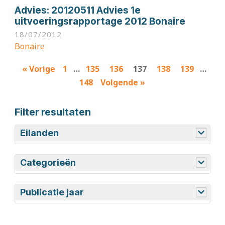
Advies:
20120511 Advies 1e
uitvoeringsrapportage 2012 Bonaire
18/07/2012
Bonaire
Results
« Vorige
1
…
135
136
137
138
139
…
navigation
148
Volgende »
Filter resultaten
Eilanden
Aruba
Bonaire
Curaçao
Saba
Sint Eustatius
Sint Maarten
Categorieën
Adviezen
Begrotingsstukken
Persberichten
Rapportages
Wetgeving
Publicatie jaar
Publicatie talen