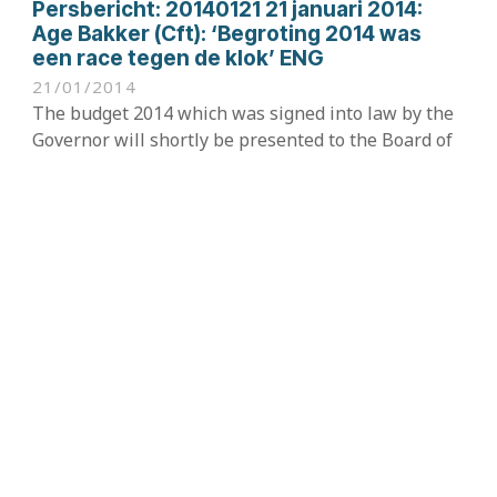
Persbericht:
20140121 21 januari 2014:
Age Bakker (Cft): ‘Begroting 2014 was
een race tegen de klok’ ENG
21/01/2014
The budget 2014 which was signed into law by the
Governor will shortly be presented to the Board of
financial supervision (College financieel toezicht -
Cft) which is required to give its advice within two
weeks. According to Cft chairman Age Bakker,...
Sint Maarten
Results
« Vorige
1
…
16
17
18
19
20
…
24
navigation
Volgende »
Filter resultaten
Eilanden
Aruba
Bonaire
Curaçao
Saba
Sint Eustatius
Sint Maarten