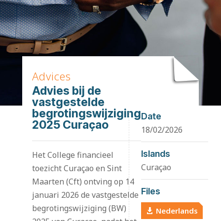
Advices
Advies bij de
vastgestelde
begrotingswijziging
Date
2025 Curaçao
18/02/2026
Islands
Het College financieel
Curaçao
toezicht Curaçao en Sint
Maarten (Cft) ontving op 14
Files
januari 2026 de vastgestelde
begrotingswijziging (BW)
Nederlands