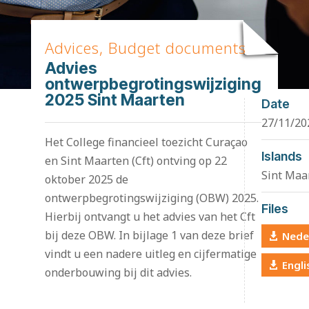
Advices, Budget documents
Advies
ontwerpbegrotingswijziging
2025 Sint Maarten
Date
27/11/20
Het College financieel toezicht Curaçao
Islands
en Sint Maarten (Cft) ontving op 22
Sint Maa
oktober 2025 de
ontwerpbegrotingswijziging (OBW) 2025.
Files
Hierbij ontvangt u het advies van het Cft
bij deze OBW. In bijlage 1 van deze brief
Nede
vindt u een nadere uitleg en cijfermatige
Engli
onderbouwing bij dit advies.