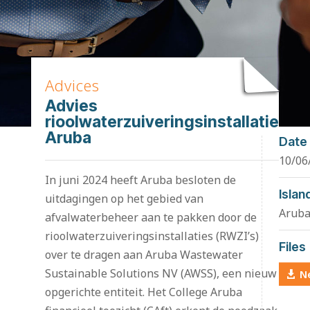
Advices
Advies
rioolwaterzuiveringsinstallatie
Aruba
Date
10/06
In juni 2024 heeft Aruba besloten de
Islan
uitdagingen op het gebied van
Arub
afvalwaterbeheer aan te pakken door de
rioolwaterzuiveringsinstallaties (RWZI’s)
Files
over te dragen aan Aruba Wastewater
Sustainable Solutions NV (AWSS), een nieuw
N
opgerichte entiteit. Het College Aruba