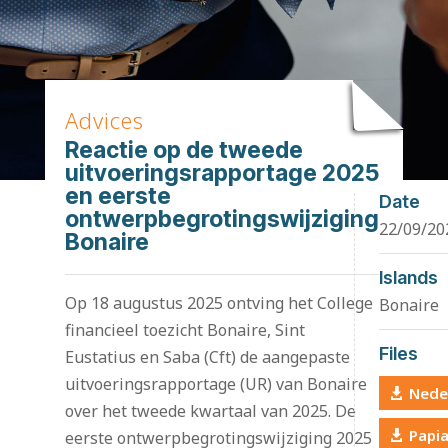
Advices
Reactie op de tweede
uitvoeringsrapportage 2025
en eerste
Date
ontwerpbegrotingswijziging
22/09/20
Bonaire
Islands
Op 18 augustus 2025 ontving het College
Bonaire
financieel toezicht Bonaire, Sint
Files
Eustatius en Saba (Cft) de aangepaste
uitvoeringsrapportage (UR) van Bonaire
Nede
over het tweede kwartaal van 2025. De
Papi
eerste ontwerpbegrotingswijziging 2025