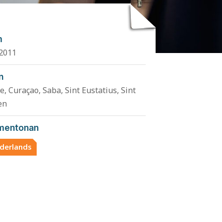
m
2011
n
e, Curaçao, Saba, Sint Eustatius, Sint
en
mentonan
derlands