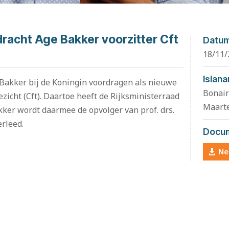
dracht Age Bakker voorzitter Cft
Datu
18/11/
Islana
e Bakker bij de Koningin voordragen als nieuwe
Bonair
ezicht (Cft). Daartoe heeft de Rijksministerraad
Maart
kker wordt daarmee de opvolger van prof. drs.
rleed.
Docu
Ne