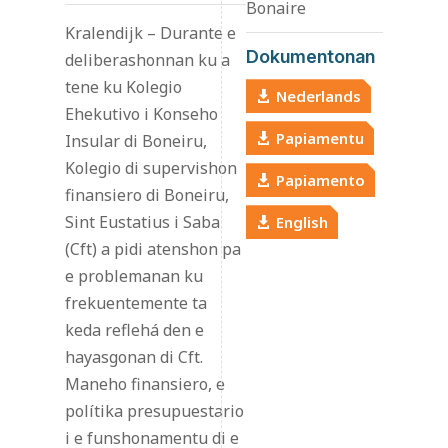
Bonaire
Kralendijk – Durante e
Dokumentonan
deliberashonnan ku a
tene ku Kolegio
Nederlands
Ehekutivo i Konseho
Papiamentu
Insular di Boneiru,
Kolegio di supervishon
Papiamento
finansiero di Boneiru,
Sint Eustatius i Saba
English
(Cft) a pidi atenshon pa
e problemanan ku
frekuentemente ta
keda reflehá den e
hayasgonan di Cft.
Maneho finansiero, e
polítika presupuestario
i e funshonamentu di e