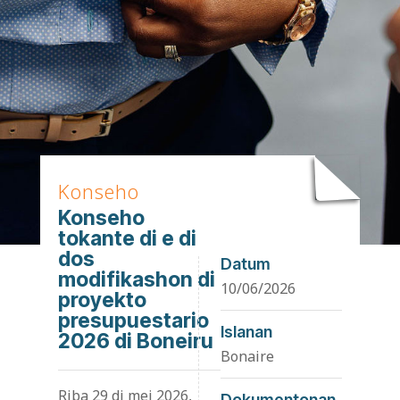
Konseho
Konseho
tokante di e di
dos
Datum
modifikashon di
10/06/2026
proyekto
presupuestario
Islanan
2026 di Boneiru
Bonaire
Riba 29 di mei 2026,
Dokumentonan