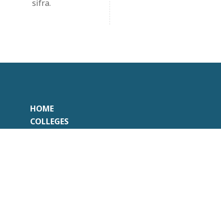
sifra.
HOME
COLLEGES
DOCUMENTEN
CONTACT
Onafhankelijk
Professioneel
Transparant