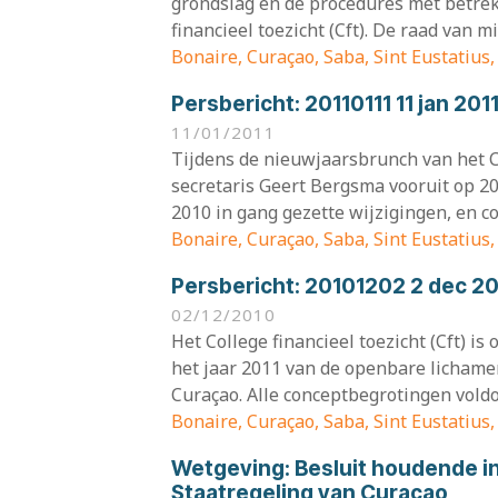
grondslag en de procedures met betrek
financieel toezicht (Cft). De raad van mi
Bonaire, Curaçao, Saba, Sint Eustatius
Persbericht:
20110111 11 jan 20
11/01/2011
Tijdens de nieuwjaarsbrunch van het Col
secretaris Geert Bergsma vooruit op 20
2010 in gang gezette wijzigingen, en con
Bonaire, Curaçao, Saba, Sint Eustatius
Persbericht:
20101202 2 dec 2
02/12/2010
Het College financieel toezicht (Cft) i
het jaar 2011 van de openbare lichamen
Curaçao. Alle conceptbegrotingen voldo
Bonaire, Curaçao, Saba, Sint Eustatius
Wetgeving:
Besluit houdende 
Staatregeling van Curaçao