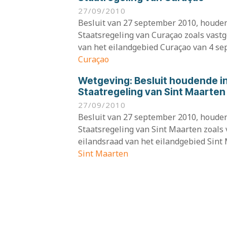
27/09/2010
Besluit van 27 september 2010, houde
Staatsregeling van Curaçao zoals vastg
van het eilandgebied Curaçao van 4 s
Curaçao
Wetgeving:
Besluit houdende 
Staatregeling van Sint Maarten
27/09/2010
Besluit van 27 september 2010, houde
Staatsregeling van Sint Maarten zoals 
eilandsraad van het eilandgebied Sint M
Sint Maarten
Wetgeving:
Mandaatbesluit Cft
23/09/2010
Besluit van de Staatssecretaris van B
september 2010, Directie Constitution
vaststelling van een mandaatregeling vo