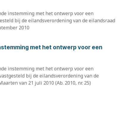
nde instemming met het ontwerp voor een
esteld bij de eilandsverordening van de eilandsraad
eptember 2010
instemming met het ontwerp voor een
nde instemming met het ontwerp voor een
vastgesteld bij de eilandsverordening van de
aarten van 21 juli 2010 (Ab. 2010, nr. 25)
 BES
innenlandse Zaken en Koninkrijksrelaties van 23
ele Zaken en Wetgeving, nr. 2010-0000618987, tot
or het College financieel toezicht...