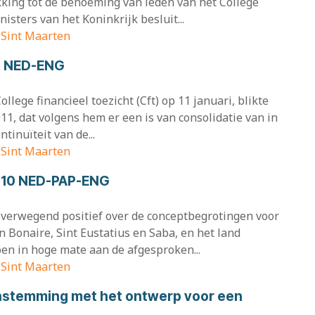
king tot de benoeming van leden van het College
nisters van het Koninkrijk besluit...
, Sint Maarten
11 NED-ENG
lege financieel toezicht (Cft) op 11 januari, blikte
11, dat volgens hem er een is van consolidatie van in
tinuïteit van de...
, Sint Maarten
010 NED-PAP-ENG
s overwegend positief over de conceptbegrotingen voor
 Bonaire, Sint Eustatius en Saba, en het land
en in hoge mate aan de afgesproken...
, Sint Maarten
instemming met het ontwerp voor een