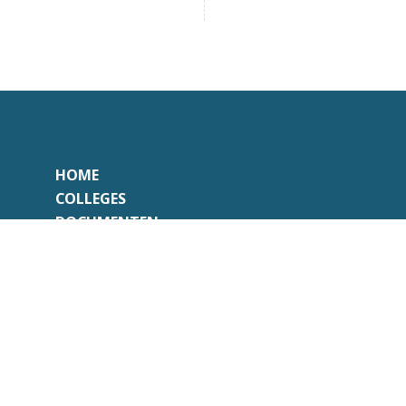
HOME
COLLEGES
DOCUMENTEN
CONTACT
Onafhankelijk
Professioneel
Transparant