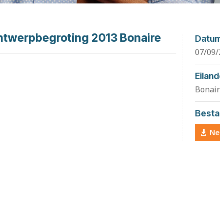
ntwerpbegroting 2013 Bonaire
Datu
07/09/
Eilan
Bonair
Besta
Ne