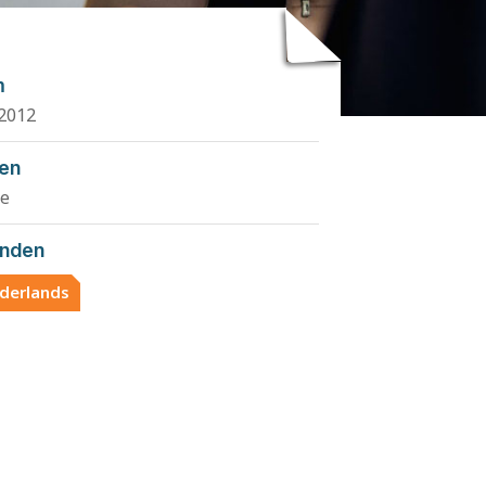
m
2012
den
e
nden
derlands