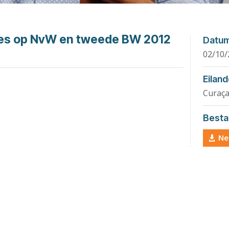
ies op NvW en tweede BW 2012
Datu
02/10/
Eilan
Curaç
Besta
Ne