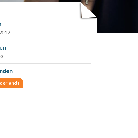
m
2012
den
ao
nden
derlands