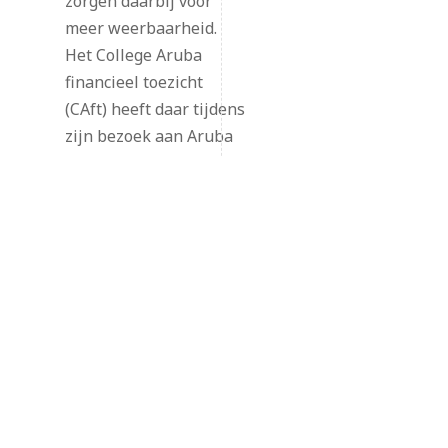
zorgen daarbij voor
meer weerbaarheid.
Het College Aruba
financieel toezicht
(CAft) heeft daar tijdens
zijn bezoek aan Aruba
op 9 en 10 februari
2023 aandacht voor
gevraagd.
HOME