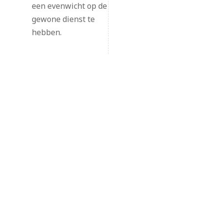
een evenwicht op de
gewone dienst te
hebben.
HOME
COLLEGES
DOCUMENTEN
CONTACT
Onafhankelijk