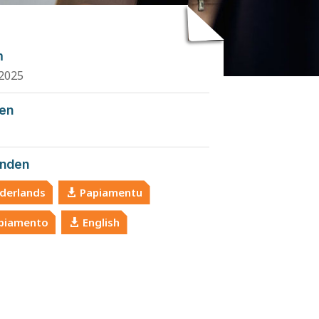
m
2025
den
nden
derlands
Papiamentu
piamento
English