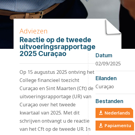
Adviezen
Reactie op de tweede
uitvoeringsrapportage
2025 Curaçao
Datum
02/09/2025
Op 15 augustus 2025 ontving het
Eilanden
College financieel toezicht
Curaçao
Curaçao en Sint Maarten (Cft) de
uitvoeringsrapportage (UR) van
Bestanden
Curaçao over het tweede
kwartaal van 2025. Met dit
Nederlands
schrijven ontvangt u de reactie
Papiamentu
van het Cft op de tweede UR. In