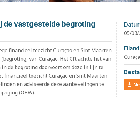
ij de vastgestelde begroting
Datu
05/03/
Eilan
ege financieel toezicht Curaçao en Sint Maarten
Curaç
6 (begroting) van Curaçao. Het Cft achtte het van
 in de begroting doorvoert om deze in lijn te
Besta
 financieel toezicht Curaçao en Sint Maarten
velingen en adviseerde deze aanbevelingen te
Ne
jziging (OBW).