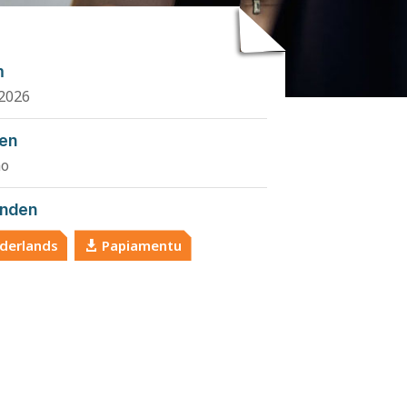
m
2026
den
ao
nden
derlands
Papiamentu