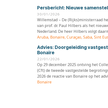
Persbericht:
Nieuwe samenstell
30/01/2026
Willemstad – De (Rijks)ministerraad h
van prof. dr. Paul Hilbers als het nieuw
Nederland. De heer Hilbers volgt daarm
Aruba, Bonaire, Curaçao, Saba, Sint Eu
Advies:
Doorgeleiding vastges
Bonaire
22/01/2026
Op 29 december 2025 ontving het Colleg
(Cft) de tweede vastgestelde begroting
2026 de reactie van Bonaire op het advi
Bonaire
Advies:
Reactie op de derde uit
tweede ontwerpbegrotingswijz
07/01/2026