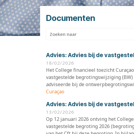
Documenten
Zoeken
naar:
Advies:
Advies bij de vastgest
18/02/2026
Het College financieel toezicht Curaçao
vastgestelde begrotingswijziging (BW)
adviseerde bij de ontwerpbegrotingswij
Curaçao
Advies:
Advies bij de vastgest
13/02/2026
Op 12 januari 2026 ontving het College 
vastgestelde begroting 2026 (begroting
van het Cft bij deze begroting. In bijlag